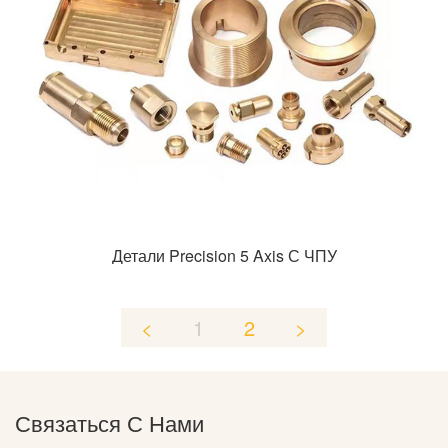
Детали Precision 5 Axis С ЧПУ
<
1
2
>
Связаться С Нами