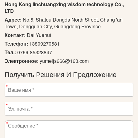
Hong Kong linchuangxing wisdom technology Co.,
LTD
Адрес:
No.5, Shatou Dongda North Street, Chang 'an
Town, Dongguan City, Guangdong Province
Контакт:
Dai Yuehui
Телефон:
13809270581
Тел.:
0769-85328847
Электронное:
yumeijs666@163.com
Получить Решения И Предложение
*
*
*