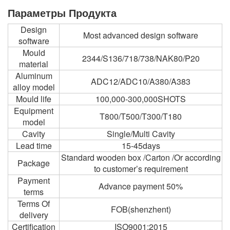
Параметры Продукта
Design
Most advanced design software
software
Mould
2344/S136/718/738/NAK80/P20
material
Aluminum
ADC12/ADC10/A380/A383
alloy model
Mould life
100,000-300,000SHOTS
Equipment
T800/T500/T300/T180
model
Cavity
Single/Multi Cavity
Lead time
15-45days
Standard wooden box /Carton /Or according
Package
to customer’s requirement
Payment
Advance payment 50%
terms
Terms Of
FOB(shenzhent)
delivery
Certification
ISO9001:2015