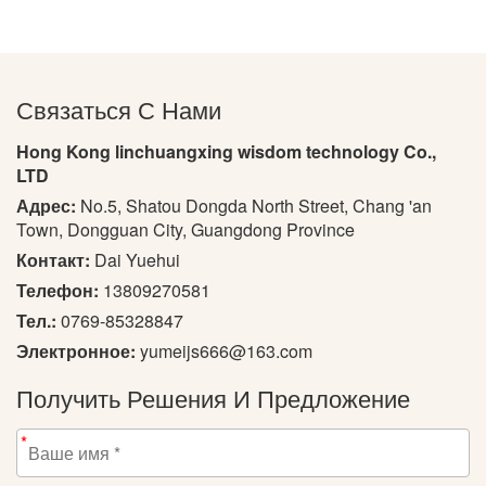
Связаться С Нами
Hong Kong linchuangxing wisdom technology Co.,
LTD
Адрес:
No.5, Shatou Dongda North Street, Chang 'an
Town, Dongguan City, Guangdong Province
Контакт:
Dai Yuehui
Телефон:
13809270581
Тел.:
0769-85328847
Электронное:
yumeijs666@163.com
Получить Решения И Предложение
*